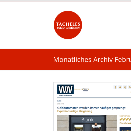
Monatliches Archiv Febr
nden